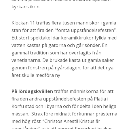
kyrkans ikon.
Klockan 11 träffas flera tusen människor i gamla
stan för att fira den “första uppståndelsefesten”.
Ett stort spektakel där keramikkrukor fyllda med
vatten kastas på gatorna och går sönder. En
gammal tradition som har övertagits från
venetianarna. De brukade kasta ut gamla saker
genom fönstren på nyårsdagen, för att det nya
året skulle medföra ny
På lördagskvällen
träffas människorna för att
fira den andra uppståndelsefesten på Platia i
Korfu stad och i byarna och för delta i den heliga
mässan. Strax före midnatt förkunnar prästerna
med hög röst: “Christos Anesti! Kristus är
uppstånden!” och ett enormt fyrverkeri brakar