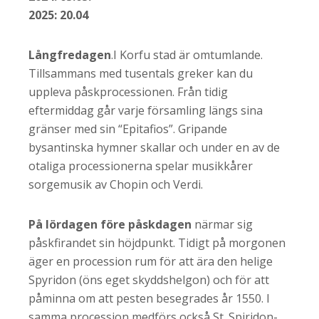
2025: 20.04
Långfredagen
.I Korfu stad är omtumlande.
Tillsammans med tusentals greker kan du
uppleva påskprocessionen. Från tidig
eftermiddag går varje församling längs sina
gränser med sin “Epitafios”. Gripande
bysantinska hymner skallar och under en av de
otaliga processionerna spelar musikkårer
sorgemusik av Chopin och Verdi.
På lördagen före påskdagen
närmar sig
påskfirandet sin höjdpunkt. Tidigt på morgonen
äger en procession rum för att ära den helige
Spyridon (öns eget skyddshelgon) och för att
påminna om att pesten besegrades år 1550. I
samma procession medförs också St. Spiridon-