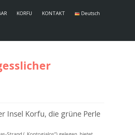
BAR
KORFU
KONTAKT
Deutsch
gesslicher
 Insel Korfu, die grüne Perle
.
s-Strand („Kontogialos“) gelegen, bietet