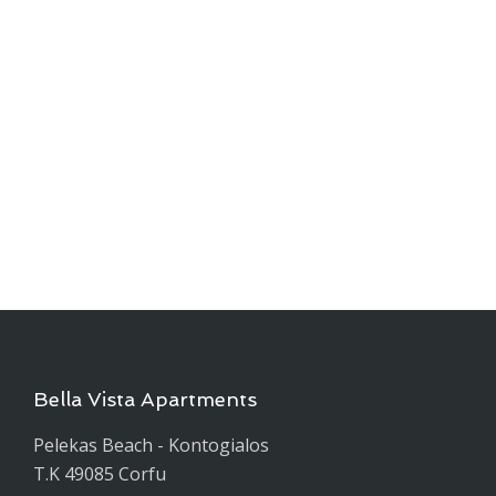
Bella Vista Apartments
Pelekas Beach - Kontogialos
T.K 49085 Corfu