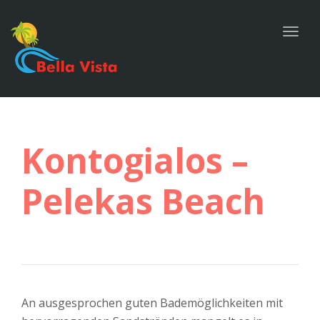
navig
Togg
navig
Kontogialos –
Pelekas Beach
An ausgesprochen guten Bademöglichkeiten mit