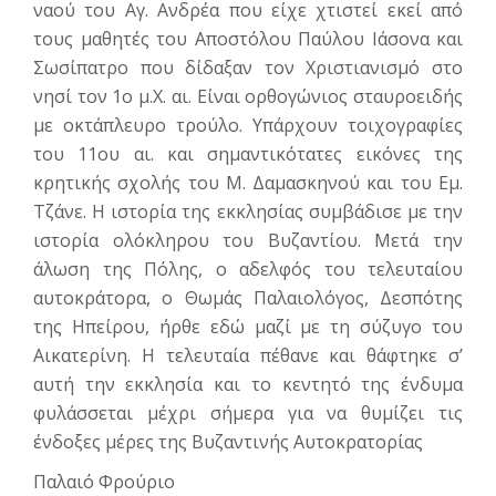
ναού του Αγ. Ανδρέα που είχε χτιστεί εκεί από
τους μαθητές του Αποστόλου Παύλου Ιάσονα και
Σωσίπατρο που δίδαξαν τον Χριστιανισμό στο
νησί τον 1ο μ.Χ. αι. Είναι ορθογώνιος σταυροειδής
με οκτάπλευρο τρούλο. Υπάρχουν τοιχογραφίες
του 11ου αι. και σημαντικότατες εικόνες της
κρητικής σχολής του Μ. Δαμασκηνού και του Εμ.
Τζάνε. Η ιστορία της εκκλησίας συμβάδισε με την
ιστορία ολόκληρου του Βυζαντίου. Μετά την
άλωση της Πόλης, ο αδελφός του τελευταίου
αυτοκράτορα, ο Θωμάς Παλαιολόγος, Δεσπότης
της Ηπείρου, ήρθε εδώ μαζί με τη σύζυγο του
Αικατερίνη. Η τελευταία πέθανε και θάφτηκε σ’
αυτή την εκκλησία και το κεντητό της ένδυμα
φυλάσσεται μέχρι σήμερα για να θυμίζει τις
ένδοξες μέρες της Βυζαντινής Αυτοκρατορίας
Παλαιό Φρούριο