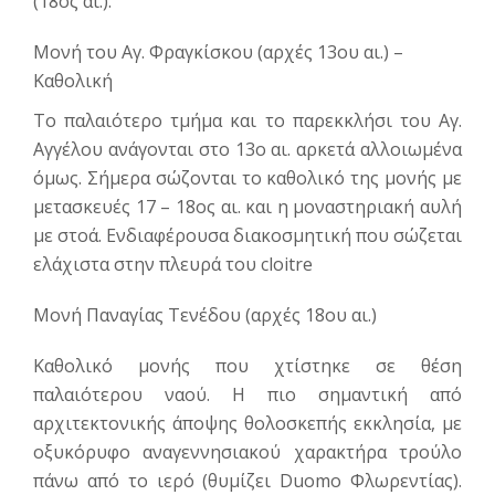
(18ος αι.).
Μονή του Αγ. Φραγκίσκου (αρχές 13ου αι.) –
Καθολική
Το παλαιότερο τμήμα και το παρεκκλήσι του Αγ.
Αγγέλου ανάγονται στο 13ο αι. αρκετά αλλοιωμένα
όμως. Σήμερα σώζονται το καθολικό της μονής με
μετασκευές 17 – 18ος αι. και η μοναστηριακή αυλή
με στοά. Ενδιαφέρουσα διακοσμητική που σώζεται
ελάχιστα στην πλευρά του cloitre
Μονή Παναγίας Τενέδου (αρχές 18ου αι.)
Καθολικό μονής που χτίστηκε σε θέση
παλαιότερου ναού. Η πιο σημαντική από
αρχιτεκτονικής άποψης θολοσκεπής εκκλησία, με
οξυκόρυφο αναγεννησιακού χαρακτήρα τρούλο
πάνω από το ιερό (θυμίζει Duomo Φλωρεντίας).