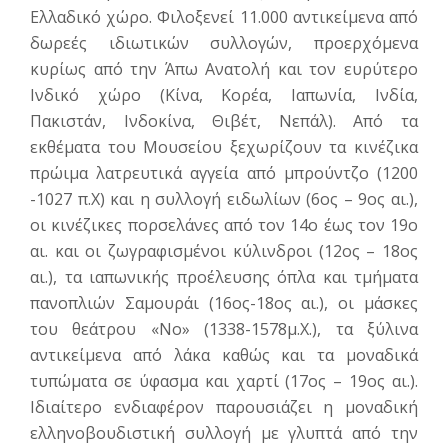
Ελλαδικό χώρο. Φιλοξενεί 11.000 αντικείμενα από
δωρεές ιδιωτικών συλλογών, προερχόμενα
κυρίως από την Άπω Ανατολή και τον ευρύτερο
Ινδικό χώρο (Κίνα, Κορέα, Ιαπωνία, Ινδία,
Πακιστάν, Ινδοκίνα, Θιβέτ, Νεπάλ). Από τα
εκθέματα του Μουσείου ξεχωρίζουν τα κινέζικα
πρώιμα λατρευτικά αγγεία από μπρούντζο (1200
-1027 π.Χ) και η συλλογή ειδωλίων (6ος – 9ος αι.),
οι κινέζικες πορσελάνες από τον 14ο έως τον 19ο
αι. και οι ζωγραφισμένοι κύλινδροι (12ος – 18ος
αι.), τα ιαπωνικής προέλευσης όπλα και τμήματα
πανοπλιών Σαμουράι (16ος-18ος αι.), οι μάσκες
του θεάτρου «Νο» (1338-1578μ.Χ.), τα ξύλινα
αντικείμενα από λάκα καθώς και τα μοναδικά
τυπώματα σε ύφασμα και χαρτί (17ος – 19ος αι.).
Ιδιαίτερο ενδιαφέρον παρουσιάζει η μοναδική
ελληνοβουδιστική συλλογή με γλυπτά από την