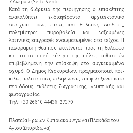
7 Ανέμων (Sette Venti).
Κατά τη διάρκεια της περιήγησης ο επισκέπτης
ανακαλύπτει ενδια­φέροντα αρχιτεκτονικά
στοιχεία όπως στοές και θολωτές διόδους,
πολεμίστρες, πυροβολεία και λαξευμένες
λατινικές επιγραφές ενσωματωμένες στο τείχος. Η
πανοραμική θέα που εκτείνεται προς τη θάλασσα
και το ιστορικό κέντρο της πόλης καθιστούν
επιβεβλημένη την επί­σκεψη στο συγκεκριμένο
οχυρό. Ο Δήμος Κερκυραίων, πραγματοποιεί ποι­
κίλες πολιτιστικές εκδηλώσεις και φιλοξενεί κατά
περιόδους εκθέσεις ζωγρα­φικής, γλυπτικής και
φωτογραφίας.
Τηλ: +30 26610 44436, 27370
Πλατείες
Πλατεία Ηρώων Κυπριακού Αγώνα (Πλακάδα του
Αγίου Σπυρίδωνα)