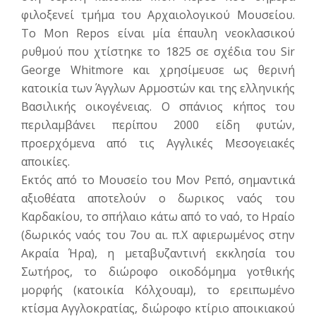
φιλοξενεί τμήμα του Αρχαιολογικού Μουσείου.
Το Mon Repos είναι μία έπαυλη νεοκλασικού
ρυθμού που χτίστηκε το 1825 σε σχέδια του Sir
George Whitmore και χρησίμευσε ως θερινή
κατοικία των Άγγλων Αρμοστών και της ελληνικής
Βασιλικής οικογένειας. Ο σπάνιος κήπος του
περιλαμβάνει περίπου 2000 είδη φυτών,
προερχόμενα από τις Αγγλικές Μεσογειακές
αποικίες.
Εκτός από το Μουσείο του Μον Ρεπό, σημαντικά
αξιοθέατα αποτελούν ο δωρικος ναός του
Καρδακίου, το σπήλαιο κάτω από το ναό, το Ηραίο
(δωρικός ναός του 7ου αι. π.Χ αφιερωμένος στην
Ακραία Ήρα), η μεταβυζαντινή εκκλη­σία του
Σωτήρος, το διώροφο οικοδόμημα γοτθικής
μορφής (κατοικία Κόλχουαμ), το ερειπωμένο
κτίσμα Αγγλοκρατίας, διώροφο κτίριο αποικιακού