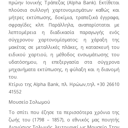
πρώην Ιονικής Τράπεζας (Alpha Bank). Εκτίθεται
πλού­σια συλλογή χαρτονομισμάτων καθώς και
μήτρες εκτύπωσης, δοκίμια, τραπεζι­κά έγγραφα,
σφραγίδες κλπ. Παράλλη­λα, αναπαρίσταται με
λεπτομέρεια η δια­δικασία παραγωγής ενός
σύγχρονου χαρτονομίσματος: η χάραξη της
μακέτας σε μεταλλικές πλάκες, η κατασκευή του
ειδικού χαρτιού, η μέθοδος ενσωμάτωσης του
υδατόσημου, η επεξεργασία στα σύγχρονα
μηχανήματα εκτύπωσης, η φύλαξη και η διανομή
του.
Κτίριο της Alpha Bank, πλ. Ηρώων,τηλ. +30 26610
41552
Μουσείο Σολωμού
Το σπίτι που έζησε τα περισσότερα χρόνια της
ζωής του (1798 – 1857), ο εθνικός μας ποιητής
Διονύ­σιος Σολωμός, λειτουργεί ως Μουσείο. Στον