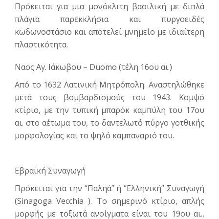
Πρόκειται για μια μονόκλιτη βασιλική με διπλά
πλάγια παρεκκλήσια και πυργοειδές
κωδωνοστάσιο και αποτελεί μνημείο με ιδιαίτερη
πλαστικότητα.
Ναος Αγ. Ιάκωβου – Duomo (τέλη 16ου αι.)
Από το 1632 Λατινική Μητρόπολη. Αναστηλώθηκε
μετά τους βομβαρδισμούς του 1943. Κομψό
κτίριο, με την τυπική μπαρόκ καμπύλη του 17ου
αι. στο αέτωμα του, το δαντελωτό πύργο γοτθικής
μορφολογίας και το ψηλό καμπαναριό του.
Εβραϊκή Συναγωγή
Πρόκειται για την “Παληά” ή “Ελληνική” Συναγωγή
(Sinagoga Vecchia ). Το σημερινό κτίριο, απλής
μορφής με τοξωτά ανοίγματα είναι του 19ου αι.,