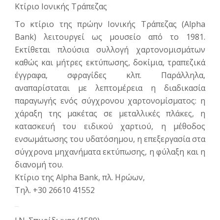
Κτίριο Ιονικής Τράπεζας
Το κτίριο της πρώην Ιονικής Τράπεζας (Alpha
Bank) λειτουργεί ως μουσείο από το 1981.
Εκτίθεται πλού­σια συλλογή χαρτονομισμάτων
καθώς και μήτρες εκτύπωσης, δοκίμια, τραπεζι­κά
έγγραφα, σφραγίδες κλπ. Παράλλη­λα,
αναπαρίσταται με λεπτομέρεια η δια­δικασία
παραγωγής ενός σύγχρονου χαρτονομίσματος: η
χάραξη της μακέτας σε μεταλλικές πλάκες, η
κατασκευή του ειδικού χαρτιού, η μέθοδος
ενσωμάτωσης του υδατόσημου, η επεξεργασία στα
σύγχρονα μηχανήματα εκτύπωσης, η φύλαξη και η
διανομή του.
Κτίριο της Alpha Bank, πλ. Ηρώων,
Tηλ. +30 26610 41552
ΕΚΚΛΗΣΙΕΣ