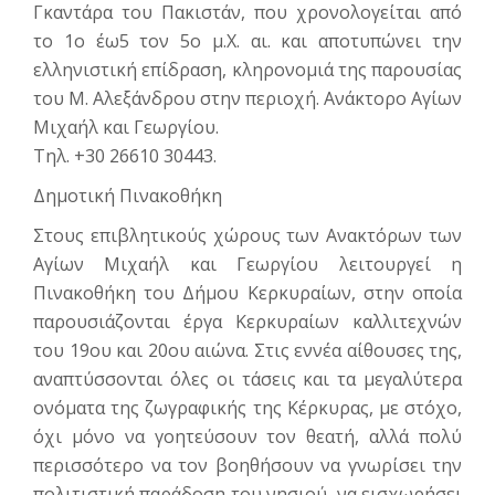
Γκαντάρα του Πακιστάν, που χρονολογείται από
το 1ο έω5 τον 5ο μ.Χ. αι. και αποτυπώνει την
ελληνιστική επίδραση, κληρονομιά της παρουσίας
του Μ. Αλεξάνδρου στην περιοχή. Ανάκτορο Αγίων
Μιχαήλ και Γεωργίου.
Tηλ. +30 26610 30443.
Δημοτική Πινακοθήκη
Στους επιβλητικούς χώρους των Ανακτόρων των
Αγίων Μιχαήλ και Γεωργίου λειτουργεί η
Πινακοθήκη του Δήμου Κερκυραίων, στην οποία
παρουσιάζονται έργα Κερκυραίων καλλιτεχνών
του 19ου και 20ου αιώνα. Στις εννέα αίθουσες της,
αναπτύσσονται όλες οι τάσεις και τα μεγαλύτερα
ονόματα της ζωγραφικής της Κέρκυρας, με στόχο,
όχι μόνο να γοητεύσουν τον θεατή, αλλά πολύ
περισσότερο να τον βοηθήσουν να γνωρίσει την
πολιτιστική παράδοση του νησιού, να εισχωρήσει