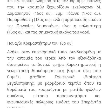
και εξωτερικά. Ανάμεσα στις πολυάριθμες εικόνες
που την κοσμούν ξεχωρίζουν εκείνεςτων Μ.
Δαμασκηνού (16ος αι.), Εμμ. Τζάννε (17ος αι.),
Παραμυθιώτη (18ος αι.), ενώ η αμφίπλευρη εικόνα
της Παναγίας Δημοσιάνας είναι η παλαιότερη
(15ος αι.) και πιο σημαντική εικόνα του ναού.
Παναγία Κρεμαστή(πριν τον 16ο αι.)
Ανήκει στον επτανησιακό τύπο, συνδυασμένη με
την κατοικία του ιερέα. Από τον εξωνάρθηκα
διατηρείται το δυτικό τμήμα. Χαρακτηριστική η
γεωμετρική διακόσμηση στη βόρεια όψη που
θυμίζει groffitto. Εσωτερικά ιδιαίτερα
μεγαλοπρεπής, με μαρμάρινο τέμπλο όπου τα
θυρώματά του κοσμούνται με μοτίβο φύλλων
αμπέλου, πέτρινα προσκυνητάρια και
εντυπωσιακές πελώριες εικόνες του Σπεράντζα