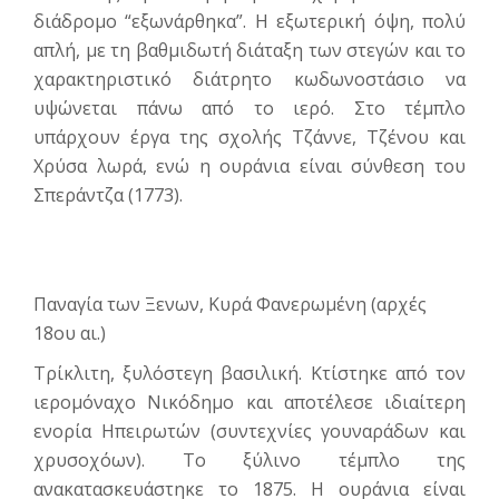
διάδρομο “εξωνάρθηκα”. Η εξωτερική όψη, πολύ
απλή, με τη βαθμιδωτή διάταξη των στεγών και το
χαρακτηριστικό διάτρητο κωδωνοστάσιο να
υψώνεται πάνω από το ιερό. Στο τέμπλο
υπάρχουν έργα της σχολής Τζάννε, Τζένου και
Χρύσα λωρά, ενώ η ουράνια είναι σύνθεση του
Σπεράντζα (1773).
Παναγία των Ξενων, Κυρά Φανερωμένη (αρχές
18ου αι.)
Τρίκλιτη, ξυλόστεγη βασιλική. Κτίστηκε από τον
ιερομόναχο Νικόδημο και αποτέλεσε ιδιαίτερη
ενορία Ηπειρωτών (συντεχνίες γουναράδων και
χρυσοχόων). Το ξύλινο τέμπλο της
ανακατασκευάστηκε το 1875. Η ουράνια είναι