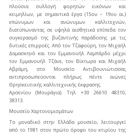
πλούσια συλλογή φορητών εικόνων και
κειμηλίων, με σημαντικά έργα (15ου – 19ου αι.)
επώ­νυμων και ανώνυμων καλλιτεχνών,
διατύπωναντας σε υψηλά αισθητικά επίπεδα τον
συγκερα­σμό της βυζαντινής παράδοσης με τις
δυτικές επιρροές. Από τον Τζαφούρη, τον Μιχαήλ
Δαμα­σκηνό και τον Εμμανουήλ Λαμπάρδο μέχρι
τον Εμμανουήλ Τζάνε, τον Βίκτωρα και Μιχαήλ
Αβράμη, στο Μουσείο Αντιβουνιώτισσας
αντιπροσωπεύονται πλήρως πέντε αιώνες
Θρησκευτικής καλλιτεχνικής έκφρασης.
Αρσενίου (Μουράγια). Tηλ. +30 26610 48310,
38313.
Μουσείο Χαρτονομισμάτων
Το μοναδικό στην Ελλάδα μουσείο, λειτουργεί
από το 1981 στον πρώτο όροφο του κτιρίου της