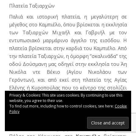
Πλατεία Ταξιαρχών
Παλιά και ιστορική πλατεία, η μεγαλύτερη σε
μέγεθος στο Καμπιέλο, όπου βρίσκεται η εκκλησία
των Ταξιαρχών Μιχαήλ και Γαβριήλ με τον
εντυπωσιακό μαρμάρινο άγγελο της εισόδου. Η
πλατεία βρίσκεται στην καρδιά του Καμπιέλο. Από
την πλατεία Ταξιαρχών, η όμορφη ”σκαλινάδα” της
οδού Δούσμανη μας οδηγεί στην εκκλησία του Άη
Νικόλα ντε Βέκιο (Αγίου Νικολάου των
Γερόντων), και από εκεί στη πλατεία της Αγίας
Ελένης ή Κυροπούλας που το κέντρο της στολίζει
ένας φοίνικας.
Privacy & Cookies: This site uses cookies. By continuing to use this
website, you agree to their use.
To find out more, including how to control cookies, see here:
Cookie
Policy
Πλατεία Κρεμαστής
Μία από τις πιο όμορφες πλατείες της παλιάς