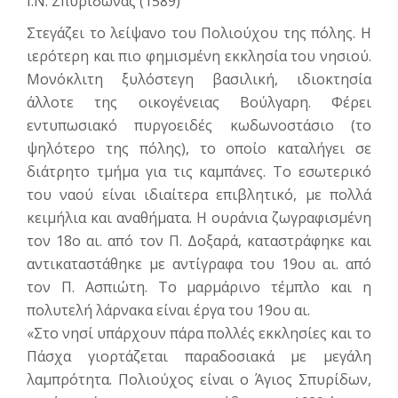
Ι.Ν. Σπυρίδωνας (1589)
Στεγάζει το λείψανο του Πολιούχου της πόλης. Η
ιερότερη και πιο φημισμένη εκκλησία του νησιού.
Μονόκλιτη ξυλόστεγη βασιλική, ιδιοκτησία
άλλοτε της οικογένειας Βούλγαρη. Φέρει
εντυπωσιακό πυργοειδές κωδωνοστάσιο (το
ψηλότερο της πόλης), το οποίο καταλήγει σε
διάτρητο τμήμα για τις καμπάνες. Το εσωτερικό
του ναού είναι ιδιαίτερα επιβλητικό, με πολλά
κειμήλια και αναθήματα. Η ουράνια ζωγραφισμένη
τον 18ο αι. από τον Π. Δοξαρά, καταστράφηκε και
αντικαταστάθηκε με αντίγραφα του 19ου αι. από
τον Π. Ασπιώτη. Το μαρμάρινο τέμπλο και η
πολυτελή λάρνακα είναι έργα του 19ου αι.
«Στο νησί υπάρχουν πάρα πολλές εκκλησίες και το
Πάσχα γιορτάζεται παραδοσιακά με μεγάλη
λαμπρότητα. Πολιούχος είναι ο Άγιος Σπυρίδων,