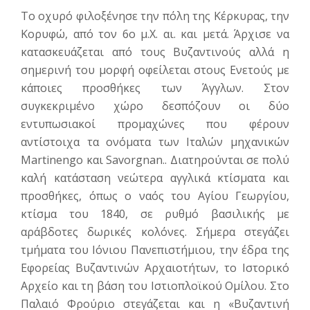
Το οχυρό φιλοξένησε την πόλη της Κέρκυρας, την
Κορυφώ, από τον 6ο μ.Χ. αι. και μετά. Άρχισε να
κατασκευάζεται από τους Βυζαντι­νούς αλλά η
σημερινή του μορφή οφείλεται στους Ενετούς με
κάποι­ες προσθήκες των Άγγλων. Στον
συγκεκριμένο χώρο δεσπόζουν οι δύο
εντυπωσιακοί προμαχώνες που φέρουν
αντίστοιχα τα ονόματα των Ιταλών μηχανικών
Martinengo και Savorgnan.. Διατηρούνται σε πολύ
καλή κατάσταση νεώτερα αγγλικά κτίσματα και
προσθήκες, όπως ο ναός του Αγίου Γεωργίου,
κτίσμα του 1840, σε ρυθμό βασιλικής με
αράβδοτες δωρικές κολό­νες. Σήμερα στεγάζει
τμήματα του Ιόνιου Πανεπιστήμιου, την έδρα της
Εφορείας Βυζαντινών Αρχαιοτήτων, το Ιστορικό
Αρχείο και τη βάση του Ιστιοπλοϊκού Ομί­λου. Στο
Παλαιό Φρούριο στεγάζεται και η «Βυζαντινή