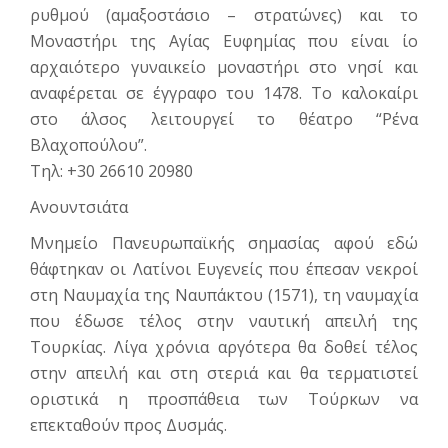
ρυθ­μού (αμαξοστάσιο – στρατώνες) και το
Μοναστήρι της Αγίας Ευφημίας που είναι ίο
αρχαιότερο γυ­ναικείο μοναστήρι στο νησί και
αναφέ­ρεται σε έγγραφο του 1478. Το καλοκαίρι
στο άλσος λειτουργεί το θέατρο “Ρένα
Βλαχοπούλου”.
Τηλ: +30 26610 20980
Ανουντσιάτα
Μνημείο Πανευρωπαϊκής σημασίας αφού εδώ
θάφτηκαν οι Λατίνοι Ευγενείς που έπεσαν νεκροί
στη Ναυμαχία της Ναυπάκτου (1571), τη ναυμαχία
που έδωσε τέλος στην ναυτική απειλή της
Τουρκίας. Λίγα χρόνια αργότερα θα δοθεί τέλος
στην απειλή και στη στεριά και θα τερματιστεί
οριστικά η προσπάθεια των Τούρκων να
επεκταθούν προς Δυσμάς.