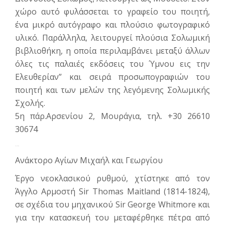
χώρο αυτό φυλάσσεται το γραφείο του ποιητή,
ένα μικρό αυτόγραφο και πλούσιο φωτογραφικό
υλικό. Παράλληλα, λειτουργεί πλούσια Σολωμική
βιβλιο­θήκη, η οποία περιλαμβάνει μεταξύ άλλων
όλες τις παλαιές εκδόσεις του Ύμνου εις την
Ελευθερίαν” και σειρά προσωπογραφιών του
ποιητή και των μελών της λεγόμενης Σολωμικής
Σχολής.
5η πάρ.Αρσενίου 2, Μουράγια, τηλ. +30 26610
30674
Ιστορικά Κτίρια
Ανάκτορο Αγίων Μιχαήλ και Γεωργίου
Έργο νεοκλασικού ρυθμού, χτίστηκε από τον
Άγγλο Αρμοστή Sir Thomas Maitland (1814-1824),
σε σχέδια του μηχανικού Sir George Whitmore και
για την κατασκευή του μεταφέρ­θηκε πέτρα από