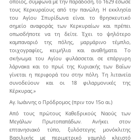
οποίος, σύμφωνα με την παράδοση, το 1629 έσωσε
τους Κερκυραίους από την πανώλη. Η εκκλησία
του Αγίου Σπυρίδωνα είναι το θρησκευτικό
σημείο αναφοράς των Κερκυραίων και πρέπει
οπωσδήποτε να τη δείτε. Έχει το ψηλότερο
καμπαναριό της πόλης, μαρμάρινο τέμπλο,
τοιχογραφίες, κειμήλια και αναθήματα. Το
σκήνωμα του Αγίου φυλάσσεται σε επάργυρη
λάρνακα και το πρωί της Κυριακής των Βαΐων
γίνεται η περιφορά του στην πόλη. Τη λιτανεία
συνοδεύουν και οι 18 φιλαρμονικές της
Κέρκυρας.»
Αγ. Ιωάννης ο Πρόδρομος (πριν τον 15ο αι.)
Από τους πρώτους Καθεδρικούς Ναούς των
Μεγάλων Πρωτοπαπάδων. Ανήκει στον
επτανησιακό τύπο, ξυλόστεγης μονόκλιτης
Βασιλικής με περιμετρικό χαμηλό κλειστό